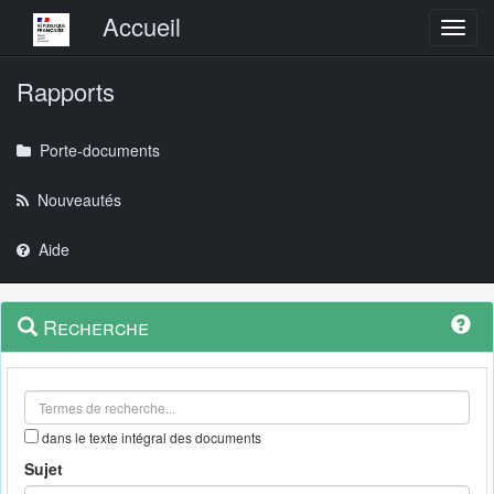
Menu principal
Accueil
Toggl
Rapports
Porte-documents
Nouveautés
Aide
Menu
Navigation
Recherche
contextuel
et
outils
annexes
dans le texte intégral des documents
Sujet