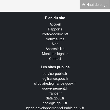
Haut de page
Navigation
Plan du site
transverse
Accueil
Rapports
Porte-documents
Nouveautés
Aide
Accessibilité
Mentions légales
Contact
Les sites publics
service-public.fr
legifrance.gouv.fr
circulaire.legifrance.gouv.fr
gouvernement.fr
france.fr
data.gouv.fr
ecologie.gouv.fr
igedd.developpement-durable.gouv.fr