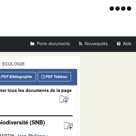
Menu
d'acce
Porte-documents
Nouveautés
Aide
ne: ECOLOGIE
PDF Bibliographie
PDF Tableau
ter tous les documents de la page
biodiversité (SNB)
ARTIN, Jean-Philippe