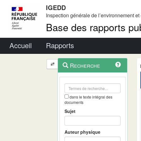
IGEDD
Inspection générale de l’environnement e
Base des rapports pub
Menu principal
Accueil
Rapports
Menu
Navigation
Recherche
contextuel
et
outils
annexes
dans le texte intégral des
documents
Sujet
Auteur physique