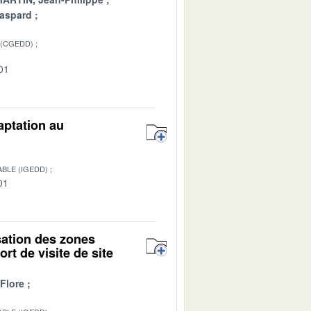
aspard
 (CGEDD)
01
aptation au
BLE (IGEDD)
01
isation des zones
rt de visite de site
Flore