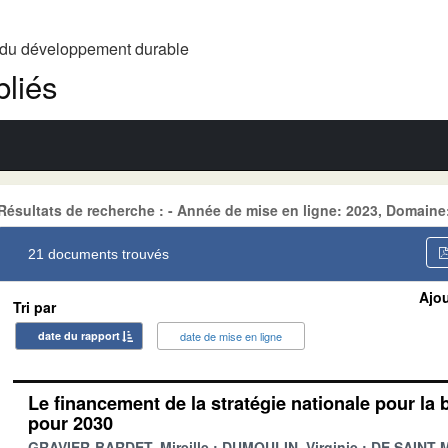
t du développement durable
liés
Résultats de recherche : - Année de mise en ligne: 2023, Domai
21 documents trouvés
Ajou
Tri par
date du rapport
date de mise en ligne
Le financement de la stratégie nationale pour la 
pour 2030
GRAVIER-BARDET, Mireille
DUMOULIN, Virginie
DE SAINT-M