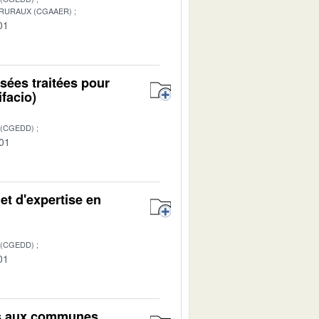
 RURAUX (CGAAER)
01
usées traitées pour
facio)
 (CGEDD)
-01
et d'expertise en
 (CGEDD)
01
bles aux communes