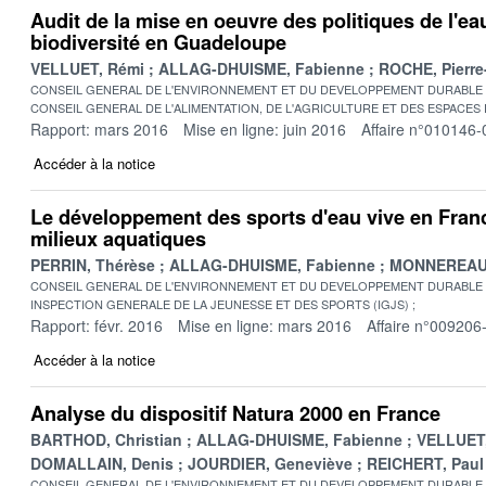
Audit de la mise en oeuvre des politiques de l'eau
biodiversité en Guadeloupe
VELLUET, Rémi
ALLAG-DHUISME, Fabienne
ROCHE, Pierre
CONSEIL GENERAL DE L'ENVIRONNEMENT ET DU DEVELOPPEMENT DURABLE
CONSEIL GENERAL DE L'ALIMENTATION, DE L'AGRICULTURE ET DES ESPACES
Rapport: mars 2016
Mise en ligne: juin 2016
Affaire n°010146-
Accéder à la notice
Le développement des sports d'eau vive en Franc
milieux aquatiques
PERRIN, Thérèse
ALLAG-DHUISME, Fabienne
MONNEREAU,
CONSEIL GENERAL DE L'ENVIRONNEMENT ET DU DEVELOPPEMENT DURABLE
INSPECTION GENERALE DE LA JEUNESSE ET DES SPORTS (IGJS)
Rapport: févr. 2016
Mise en ligne: mars 2016
Affaire n°009206
Accéder à la notice
Analyse du dispositif Natura 2000 en France
BARTHOD, Christian
ALLAG-DHUISME, Fabienne
VELLUET
DOMALLAIN, Denis
JOURDIER, Geneviève
REICHERT, Paul
CONSEIL GENERAL DE L'ENVIRONNEMENT ET DU DEVELOPPEMENT DURABLE