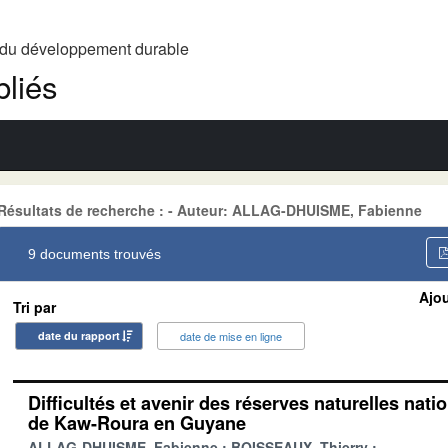
t du développement durable
liés
Résultats de recherche : - Auteur: ALLAG-DHUISME, Fabienne
9 documents trouvés
Ajou
Tri par
date du rapport
date de mise en ligne
Difficultés et avenir des réserves naturelles nati
de Kaw-Roura en Guyane
ALLAG-DHUISME, Fabienne
BOISSEAUX, Thierry