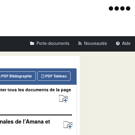
Menu
d'acce
Porte-documents
Nouveautés
Aide
PDF Bibliographie
PDF Tableau
ter tous les documents de la page
onales de l’Amana et