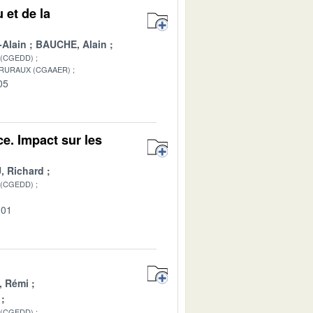
 et de la
-Alain
BAUCHE, Alain
 (CGEDD)
 RURAUX (CGAAER)
05
e. Impact sur les
 Richard
 (CGEDD)
-01
, Rémi
 (CGEDD)