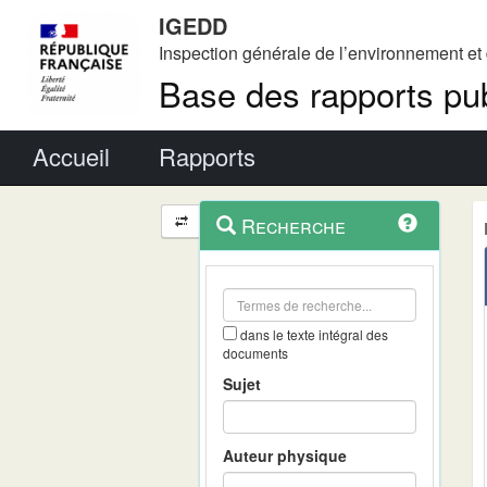
IGEDD
Inspection générale de l’environnement e
Base des rapports pub
Menu principal
Accueil
Rapports
Menu
Navigation
Recherche
contextuel
et
outils
annexes
dans le texte intégral des
documents
Sujet
Auteur physique