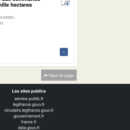
mille hectares
 (CGEDD)
01
1
Haut de page
Les sites publics
service-public.fr
legifrance.gouv.fr
circulaire.legifrance.gouv.fr
gouvernement.fr
france.fr
data.gouv.fr