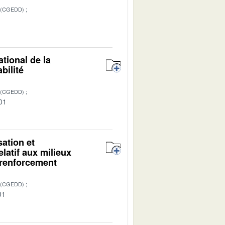
 (CGEDD)
1
tional de la
bilité
 (CGEDD)
01
sation et
elatif aux milieux
 renforcement
 (CGEDD)
01