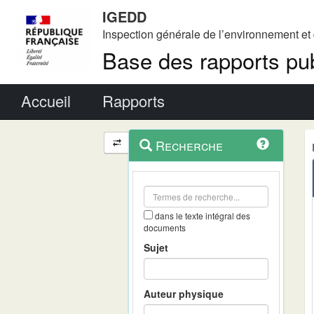
IGEDD
Inspection générale de l’environnement e
Base des rapports pub
Menu principal
Accueil
Rapports
Menu
Navigation
Recherche
contextuel
et
outils
annexes
dans le texte intégral des
documents
Sujet
Auteur physique