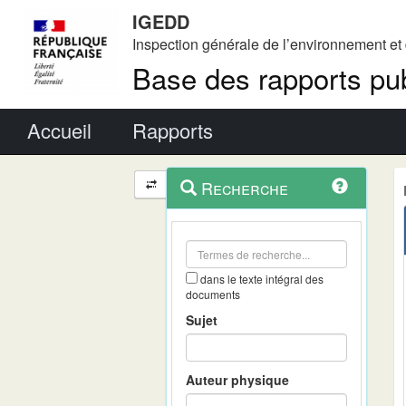
IGEDD
Inspection générale de l’environnement e
Base des rapports pub
Menu principal
Accueil
Rapports
Menu
Navigation
Recherche
contextuel
et
outils
annexes
dans le texte intégral des
documents
Sujet
Auteur physique