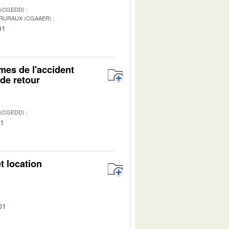
 (CGEDD)
 RURAUX (CGAAER)
01
mes de l'accident
 de retour
 (CGEDD)
01
t location
01