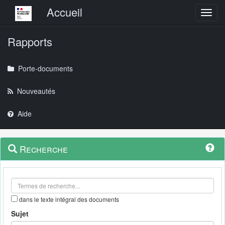
Menu principal
Accueil
Toggl
Rapports
Porte-documents
Nouveautés
Aide
Menu
Navigation
Recherche
contextuel
et
outils
annexes
dans le texte intégral des documents
Sujet