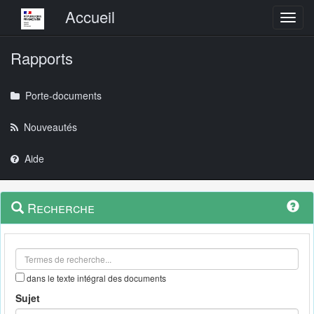
Menu principal
Accueil
Toggl
Rapports
Porte-documents
Nouveautés
Aide
Menu
Navigation
Recherche
contextuel
et
outils
annexes
dans le texte intégral des documents
Sujet