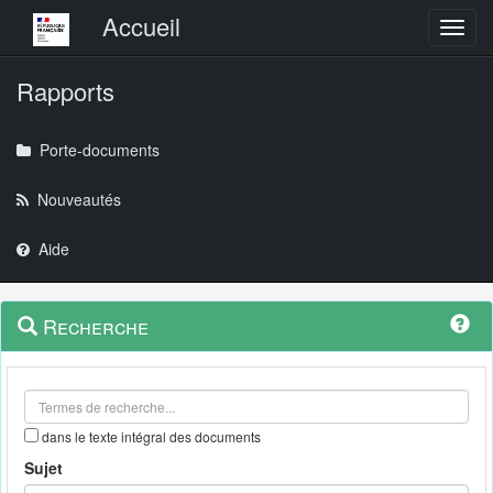
Menu principal
Accueil
Toggl
Rapports
Porte-documents
Nouveautés
Aide
Menu
Navigation
Recherche
contextuel
et
outils
annexes
dans le texte intégral des documents
Sujet