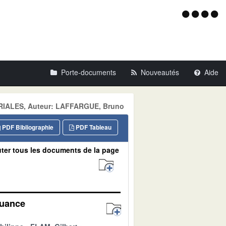
Menu
d'acce
Porte-documents
Nouveautés
Aide
ORIALES, Auteur: LAFFARGUE, Bruno
PDF Bibliographie
PDF Tableau
ter tous les documents de la page
quance