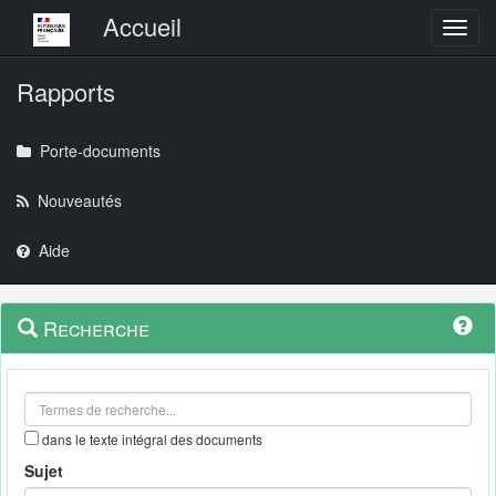
Menu principal
Accueil
Toggl
Rapports
Porte-documents
Nouveautés
Aide
Menu
Navigation
Recherche
contextuel
et
outils
annexes
dans le texte intégral des documents
Sujet