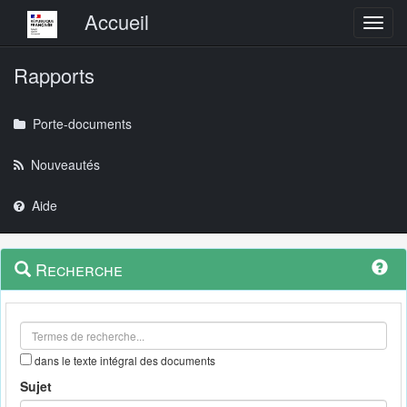
Menu principal
Accueil
Toggl
Rapports
Porte-documents
Nouveautés
Aide
Menu
Navigation
Recherche
contextuel
et
outils
annexes
dans le texte intégral des documents
Sujet