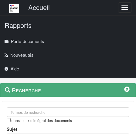
Menu principal
Accueil
Toggl
Rapports
Porte-documents
Nouveautés
Aide
Menu
Navigation
Recherche
contextuel
et
outils
annexes
dans le texte intégral des documents
Sujet