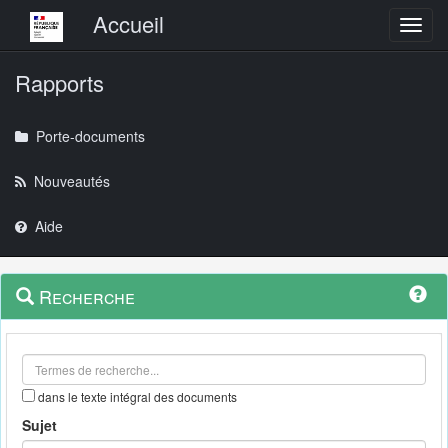
Menu principal
Accueil
Toggl
Rapports
Porte-documents
Nouveautés
Aide
Menu
Navigation
Recherche
contextuel
et
outils
annexes
dans le texte intégral des documents
Sujet