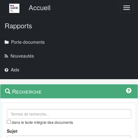
Menu principal
Accueil
Toggl
Rapports
Porte-documents
Nouveautés
Aide
Menu
Navigation
Recherche
contextuel
et
outils
annexes
dans le texte intégral des documents
Sujet