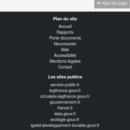
Haut de page
Navigation
Plan du site
transverse
Accueil
Rapports
Porte-documents
Nouveautés
Aide
Accessibilité
Mentions légales
Contact
Les sites publics
service-public.fr
legifrance.gouv.fr
circulaire.legifrance.gouv.fr
gouvernement.fr
france.fr
data.gouv.fr
ecologie.gouv.fr
igedd.developpement-durable.gouv.fr