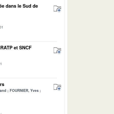
ée dans le Sud de
01
s RATP et SNCF
01
rs
rand
FOURNIER, Yves