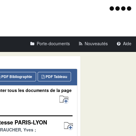
Menu
d'acce
Porte-documents
Nouveautés
Aide
PDF Bibliographie
PDF Tableau
ter tous les documents de la page
vitesse PARIS-LYON
RAUCHER, Yves