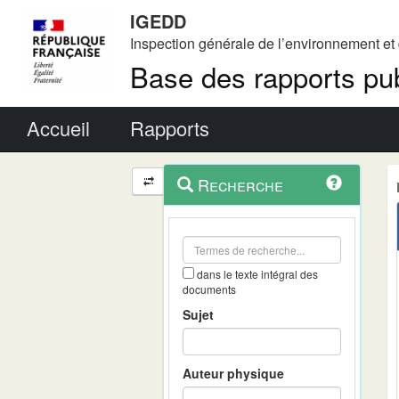
IGEDD
Inspection générale de l’environnement e
Base des rapports pub
Menu principal
Accueil
Rapports
Menu
Navigation
Recherche
contextuel
et
outils
annexes
dans le texte intégral des
documents
Sujet
Auteur physique