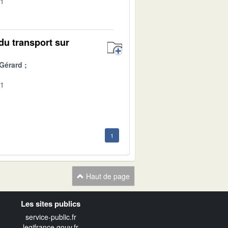
01
du transport sur
Gérard
01
1
Haut de page
Les sites publics
service-public.fr
legifrance.gouv.fr