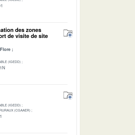
01
isation des zones
rt de visite de site
Flore
BLE (IGEDD)
01N
BLE (IGEDD)
 RURAUX (CGAAER)
01