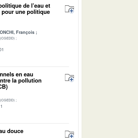
politique de l’eau et
 pour une politique
NCHI, François
 (CGEDD)
01
onnels en eau
ntre la pollution
CB)
 (CGEDD)
01
eau douce