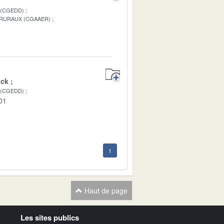
 (CGEDD)
 RURAUX (CGAAER)
1
ick
 (CGEDD)
01
1
Haut de page
Les sites publics