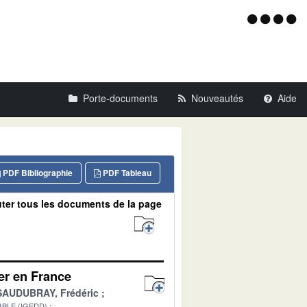
Menu
d'acce
Porte-documents
Nouveautés
Aide
PDF Bibliographie
PDF Tableau
ter tous les documents de la page
mer en France
SAUDUBRAY, Frédéric
BLE (IGEDD)