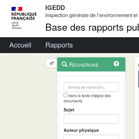
IGEDD
Inspection générale de l’environnement e
Base des rapports pub
Menu principal
Accueil
Rapports
Menu
Navigation
Recherche
contextuel
et
outils
annexes
dans le texte intégral des
documents
Sujet
Auteur physique