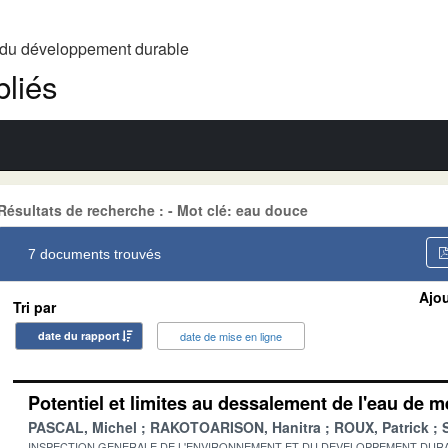
t du développement durable
liés
Résultats de recherche : - Mot clé: eau douce
7 documents trouvés
Ajou
Tri par
date du rapport
date de mise en ligne
Potentiel et limites au dessalement de l'eau de 
PASCAL, Michel
RAKOTOARISON, Hanitra
ROUX, Patrick
INSPECTION GENERALE DE L'ENVIRONNEMENT ET DU DEVELOPPEMENT DURA