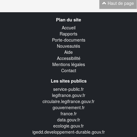
Haut de page
Navigation
Plan du site
transverse
Accueil
Rapports
Porte-documents
Nouveautés
Aide
Accessibilité
Mentions légales
Contact
Les sites publics
service-public.fr
legifrance.gouv.fr
circulaire.legifrance.gouv.fr
gouvernement.fr
france.fr
data.gouv.fr
ecologie.gouv.fr
igedd.developpement-durable.gouv.fr