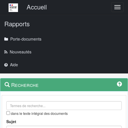
Menu principal
Accueil
Toggl
Rapports
Porte-documents
Nouveautés
Aide
Menu
Navigation
Recherche
contextuel
et
outils
annexes
dans le texte intégral des documents
Sujet