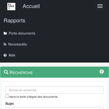
Menu principal
Accueil
Toggl
Rapports
Porte-documents
Nouveautés
Aide
Menu
Navigation
Recherche
contextuel
et
outils
annexes
dans le texte intégral des documents
Sujet