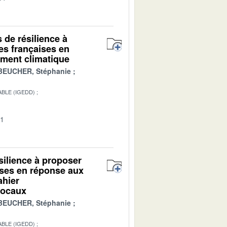
s de résilience à
es françaises en
ment climatique
BEUCHER, Stéphanie
BLE (IGEDD)
01
ésilience à proposer
ises en réponse aux
ahier
 locaux
BEUCHER, Stéphanie
BLE (IGEDD)