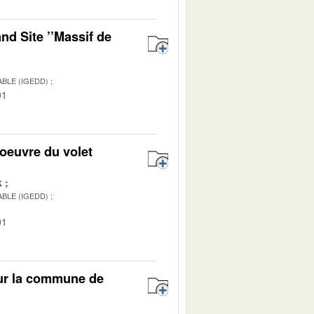
nd Site ’’Massif de
BLE (IGEDD)
01
oeuvre du volet
k
BLE (IGEDD)
01
sur la commune de