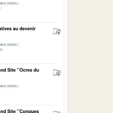
BLE (IGEDD)
2
atives au devenir
BLE (IGEDD)
01
nd Site ’’Ocres du
BLE (IGEDD)
1
and Site ’’Conques