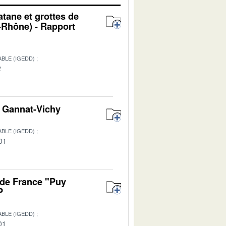
atane et grottes de
Rhône) - Rapport
BLE (IGEDD)
2
on Gannat-Vichy
BLE (IGEDD)
01
 de France "Puy
P
BLE (IGEDD)
01