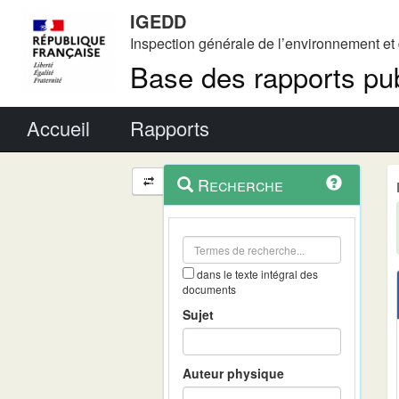
IGEDD
Inspection générale de l’environnement e
Base des rapports pub
Menu principal
Accueil
Rapports
Menu
Navigation
Recherche
contextuel
et
outils
annexes
dans le texte intégral des
documents
Sujet
Auteur physique