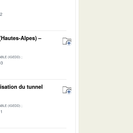
02
 (Hautes-Alpes) –
BLE (IGEDD)
03
isation du tunnel
BLE (IGEDD)
01