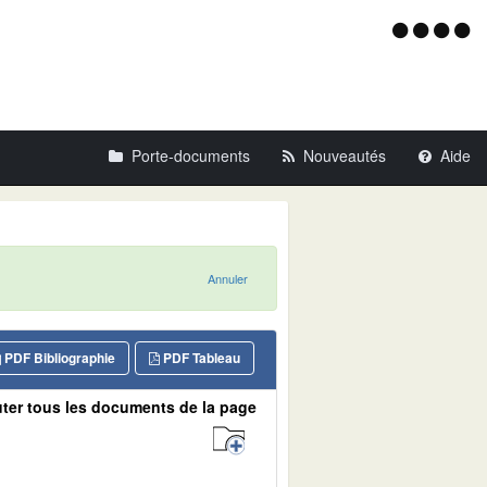
Menu
d'acce
Porte-documents
Nouveautés
Aide
Annuler
PDF Bibliographie
PDF Tableau
ter tous les documents de la page