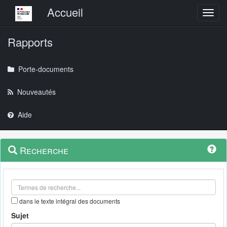
Menu principal
Accueil
Toggl
Rapports
Porte-documents
Nouveautés
Aide
Menu
Navigation
Recherche
contextuel
et
outils
annexes
dans le texte intégral des documents
Sujet