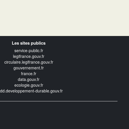
Les sites publics
service-public.fr
legifrance.gouv.fr
circulaire.legifrance.gouv.fr
gouvernement.fr
france.fr
data.gouv.fr
ecologie.gouv.fr
edd.developpement-durable.gouv.fr