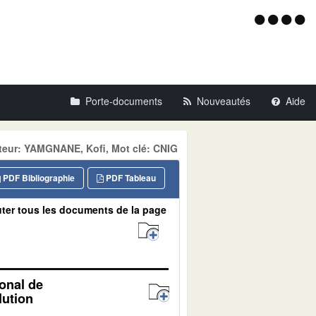
Menu
d'acce
Porte-documents
Nouveautés
Aide
teur: YAMGNANE, Kofi, Mot clé: CNIG
PDF Bibliographie
PDF Tableau
ter tous les documents de la page
ional de
lution