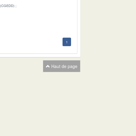
 (CGEDD)
1
1
Haut de page