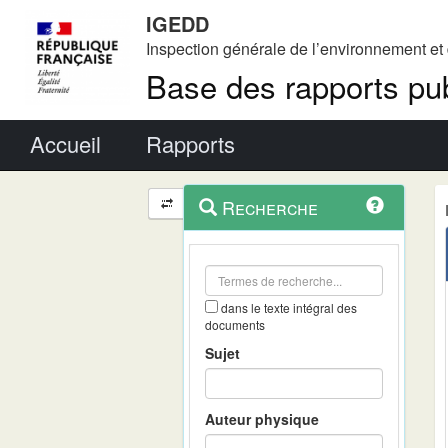
IGEDD
Inspection générale de l’environnement e
Base des rapports pub
Menu principal
Accueil
Rapports
Menu
Navigation
Recherche
contextuel
et
outils
annexes
dans le texte intégral des
documents
Sujet
Auteur physique