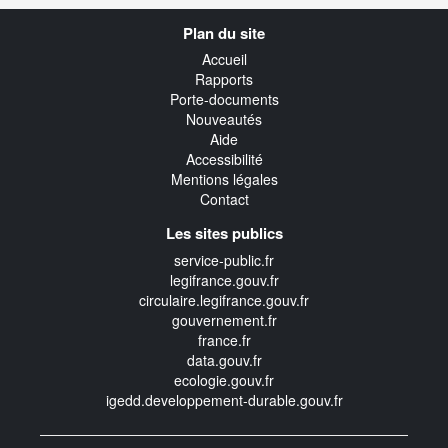
Navigation
Plan du site
transverse
Accueil
Rapports
Porte-documents
Nouveautés
Aide
Accessibilité
Mentions légales
Contact
Les sites publics
service-public.fr
legifrance.gouv.fr
circulaire.legifrance.gouv.fr
gouvernement.fr
france.fr
data.gouv.fr
ecologie.gouv.fr
igedd.developpement-durable.gouv.fr