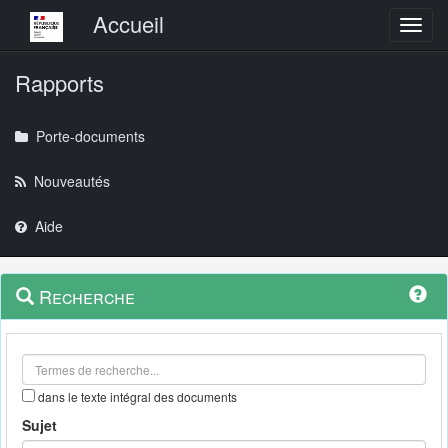
Menu principal
Accueil
Toggl
Rapports
Porte-documents
Nouveautés
Aide
Menu
Navigation
Recherche
contextuel
et
outils
annexes
dans le texte intégral des documents
Sujet