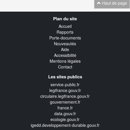
Haut de page
Navigation
Plan du site
transverse
Accueil
Rapports
Porte-documents
Nouveautés
Aide
Accessibilité
Mentions légales
Contact
Les sites publics
service-public.fr
legifrance.gouv.fr
circulaire.legifrance.gouv.fr
gouvernement.fr
france.fr
data.gouv.fr
ecologie.gouv.fr
igedd.developpement-durable.gouv.fr