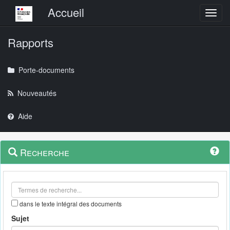
Menu principal
Accueil
Toggl
Rapports
Porte-documents
Nouveautés
Aide
Menu
Navigation
Recherche
contextuel
et
outils
annexes
dans le texte intégral des documents
Sujet