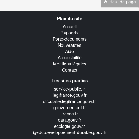
Haut de page
Navigation
Plan du site
transverse
Accueil
Rapports
Porte-documents
Nouveautés
Aide
Accessibilité
Mentions légales
Contact
Les sites publics
service-public.fr
legifrance.gouv.fr
circulaire.legifrance.gouv.fr
gouvernement.fr
france.fr
data.gouv.fr
ecologie.gouv.fr
igedd.developpement-durable.gouv.fr