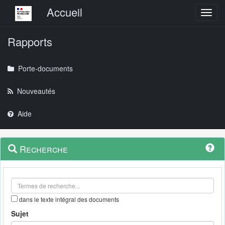
Menu principal
Accueil
Toggl
Rapports
Porte-documents
Nouveautés
Aide
Menu
Navigation
Recherche
contextuel
et
outils
annexes
dans le texte intégral des documents
Sujet