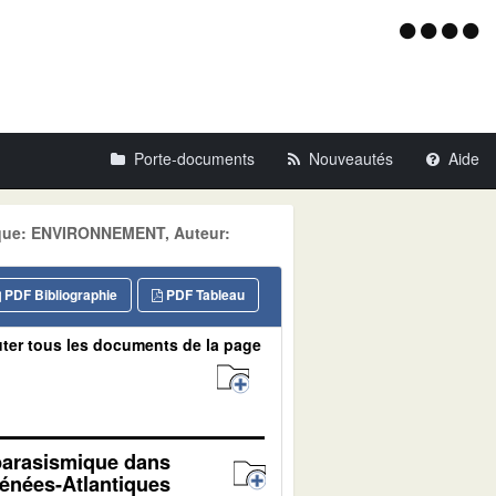
Menu
d'acce
Porte-documents
Nouveautés
Aide
tique: ENVIRONNEMENT, Auteur:
PDF Bibliographie
PDF Tableau
ter tous les documents de la page
 parasismique dans
rénées-Atlantiques