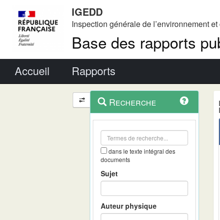
IGEDD
Inspection générale de l’environnement e
Base des rapports pub
Menu principal
Accueil
Rapports
Menu
Navigation
Recherche
contextuel
et
outils
annexes
dans le texte intégral des
documents
Sujet
Auteur physique