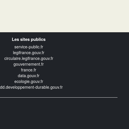
Les sites publics
service-public.fr
legifrance.gouv.fr
circulaire.legifrance.gouv.fr
gouvernement.fr
france.fr
data.gouv.fr
ecologie.gouv.fr
edd.developpement-durable.gouv.fr