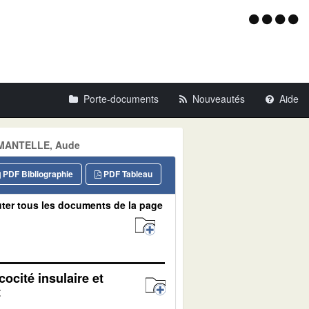
Menu
d'acce
Porte-documents
Nouveautés
Aide
URMANTELLE, Aude
PDF Bibliographie
PDF Tableau
ter tous les documents de la page
ocité insulaire et
t