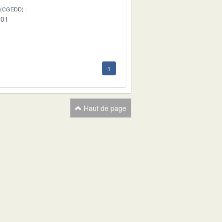
 (CGEDD)
-01
1
Haut de page