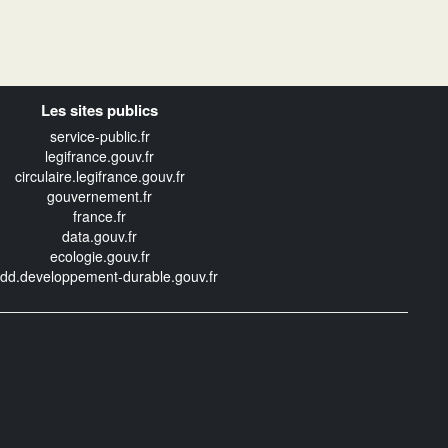
Les sites publics
service-public.fr
legifrance.gouv.fr
circulaire.legifrance.gouv.fr
gouvernement.fr
france.fr
data.gouv.fr
ecologie.gouv.fr
edd.developpement-durable.gouv.fr