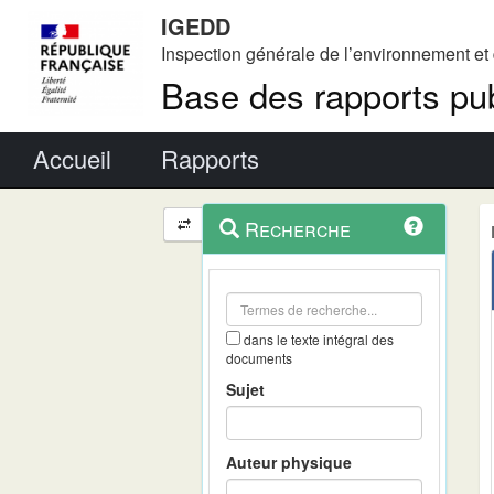
IGEDD
Inspection générale de l’environnement e
Base des rapports pub
Menu principal
Accueil
Rapports
Menu
Navigation
Recherche
contextuel
et
outils
annexes
dans le texte intégral des
documents
Sujet
Auteur physique