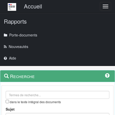
Menu principal
Accueil
Toggl
Rapports
Porte-documents
Nouveautés
Aide
Menu
Navigation
Recherche
contextuel
et
outils
annexes
dans le texte intégral des documents
Sujet