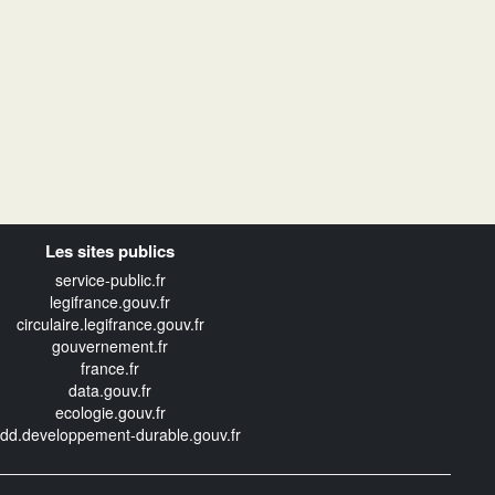
Les sites publics
service-public.fr
legifrance.gouv.fr
circulaire.legifrance.gouv.fr
gouvernement.fr
france.fr
data.gouv.fr
ecologie.gouv.fr
edd.developpement-durable.gouv.fr