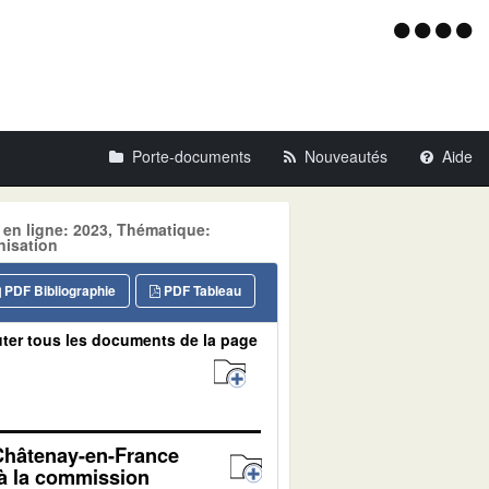
Menu
d'acce
Porte-documents
Nouveautés
Aide
 en ligne: 2023, Thématique:
isation
PDF Bibliographie
PDF Tableau
ter tous les documents de la page
 Châtenay-en-France
 à la commission