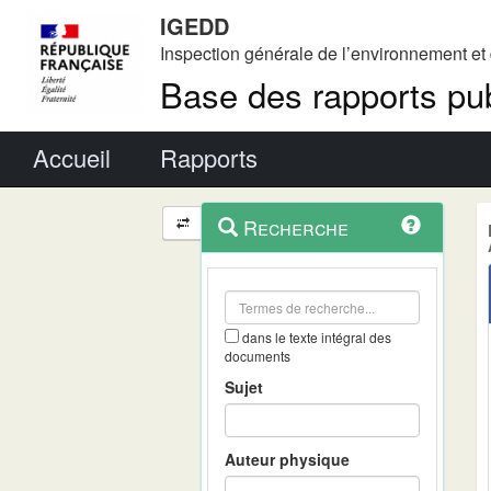
IGEDD
Inspection générale de l’environnement e
Base des rapports pub
Menu principal
Accueil
Rapports
Menu
Navigation
Recherche
contextuel
et
outils
annexes
dans le texte intégral des
documents
Sujet
Auteur physique