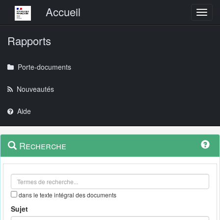
Menu principal
Accueil
Toggl
Rapports
Porte-documents
Nouveautés
Aide
Menu
Navigation
Recherche
contextuel
et
outils
annexes
dans le texte intégral des documents
Sujet