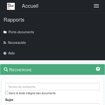
Menu principal
Accueil
Toggl
Rapports
Porte-documents
Nouveautés
Aide
Menu
Navigation
Recherche
contextuel
et
outils
annexes
dans le texte intégral des documents
Sujet