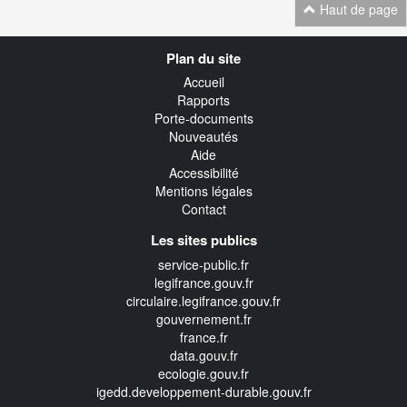
Haut de page
Navigation
Plan du site
transverse
Accueil
Rapports
Porte-documents
Nouveautés
Aide
Accessibilité
Mentions légales
Contact
Les sites publics
service-public.fr
legifrance.gouv.fr
circulaire.legifrance.gouv.fr
gouvernement.fr
france.fr
data.gouv.fr
ecologie.gouv.fr
igedd.developpement-durable.gouv.fr