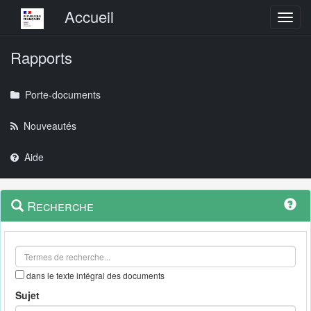
Menu principal
Accueil
Toggl
Rapports
Porte-documents
Nouveautés
Aide
Menu
Navigation
Recherche
contextuel
et
outils
annexes
dans le texte intégral des documents
Sujet