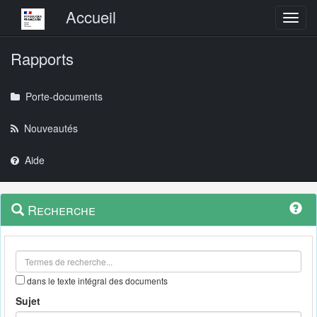
Menu principal
Accueil
Toggl
Rapports
Porte-documents
Nouveautés
Aide
Menu
Navigation
Recherche
contextuel
et
outils
annexes
dans le texte intégral des documents
Sujet