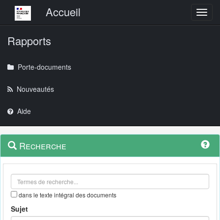
Menu principal
Accueil
Toggl
Rapports
Porte-documents
Nouveautés
Aide
Menu
Navigation
Recherche
contextuel
et
outils
annexes
dans le texte intégral des documents
Sujet