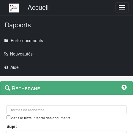
Menu principal
Accueil
Toggl
Rapports
Porte-documents
Nouveautés
Aide
Menu
Navigation
Recherche
contextuel
et
outils
annexes
dans le texte intégral des documents
Sujet