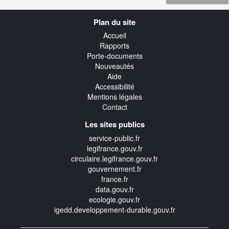
Navigation
Plan du site
transverse
Accueil
Rapports
Porte-documents
Nouveautés
Aide
Accessibilité
Mentions légales
Contact
Les sites publics
service-public.fr
legifrance.gouv.fr
circulaire.legifrance.gouv.fr
gouvernement.fr
france.fr
data.gouv.fr
ecologie.gouv.fr
igedd.developpement-durable.gouv.fr