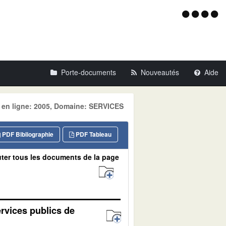
Menu
d'acce
Porte-documents
Nouveautés
Aide
e en ligne: 2005, Domaine: SERVICES
PDF Bibliographie
PDF Tableau
ter tous les documents de la page
rvices publics de