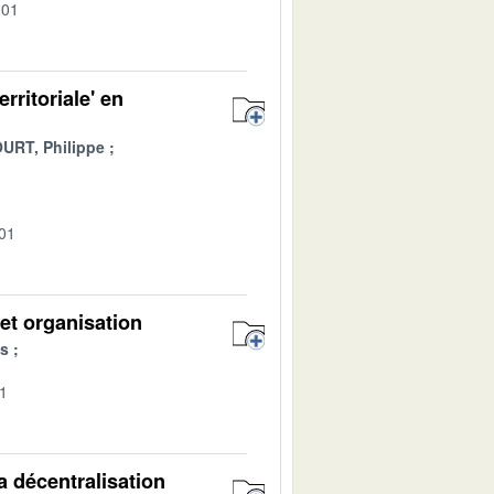
-01
rritoriale' en
RT, Philippe
-01
et organisation
s
01
a décentralisation