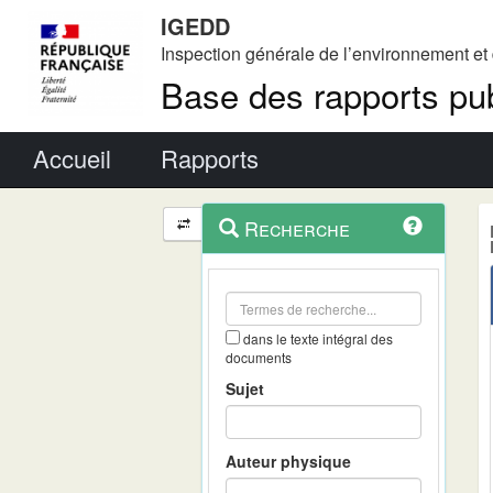
IGEDD
Inspection générale de l’environnement e
Base des rapports pub
Menu principal
Accueil
Rapports
Menu
Navigation
Recherche
contextuel
et
outils
annexes
dans le texte intégral des
documents
Sujet
Auteur physique