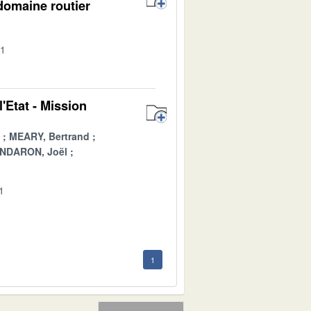
domaine routier
01
'Etat - Mission
MEARY, Bertrand
NDARON, Joël
1
1