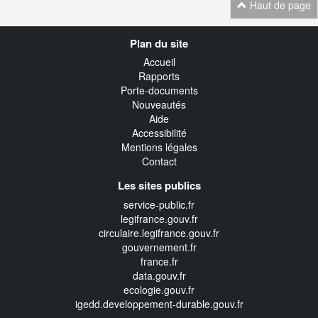
Haut de page
Navigation
Plan du site
transverse
Accueil
Rapports
Porte-documents
Nouveautés
Aide
Accessibilité
Mentions légales
Contact
Les sites publics
service-public.fr
legifrance.gouv.fr
circulaire.legifrance.gouv.fr
gouvernement.fr
france.fr
data.gouv.fr
ecologie.gouv.fr
igedd.developpement-durable.gouv.fr