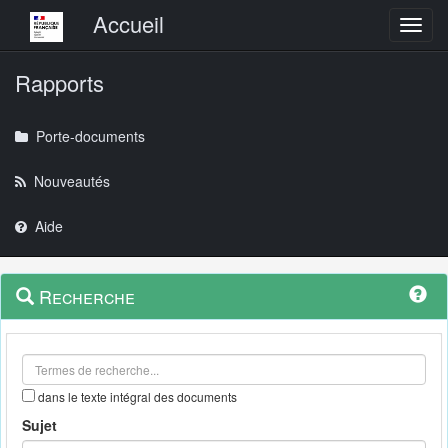
Menu principal
Accueil
Toggl
Rapports
Porte-documents
Nouveautés
Aide
Menu
Navigation
Recherche
contextuel
et
outils
annexes
dans le texte intégral des documents
Sujet