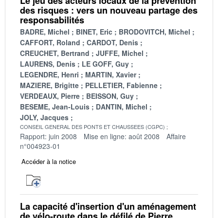
Le jeu des acteurs locaux de la prévention
des risques : vers un nouveau partage des
responsabilités
BADRE, Michel
BINET, Eric
BRODOVITCH, Michel
CAFFORT, Roland
CARDOT, Denis
CREUCHET, Bertrand
JUFFE, Michel
LAURENS, Denis
LE GOFF, Guy
LEGENDRE, Henri
MARTIN, Xavier
MAZIERE, Brigitte
PELLETIER, Fabienne
VERDEAUX, Pierre
BEISSON, Guy
BESEME, Jean-Louis
DANTIN, Michel
JOLY, Jacques
CONSEIL GENERAL DES PONTS ET CHAUSSEES (CGPC)
Rapport: juin 2008
Mise en ligne: août 2008
Affaire
n°004923-01
Accéder à la notice
La capacité d'insertion d'un aménagement
de vélo-route dans le défilé de Pierre