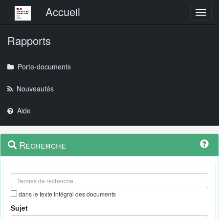
Menu principal
Accueil
Toggl
Rapports
Porte-documents
Nouveautés
Aide
Menu
Navigation
Recherche
contextuel
et
outils
annexes
dans le texte intégral des documents
Sujet