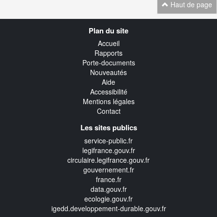
Haut de page
Navigation
Plan du site
transverse
Accueil
Rapports
Porte-documents
Nouveautés
Aide
Accessibilité
Mentions légales
Contact
Les sites publics
service-public.fr
legifrance.gouv.fr
circulaire.legifrance.gouv.fr
gouvernement.fr
france.fr
data.gouv.fr
ecologie.gouv.fr
igedd.developpement-durable.gouv.fr