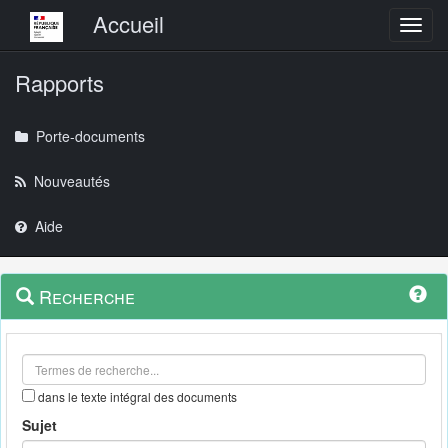
Menu principal
Accueil
Toggl
Rapports
Porte-documents
Nouveautés
Aide
Menu
Navigation
Recherche
contextuel
et
outils
annexes
dans le texte intégral des documents
Sujet