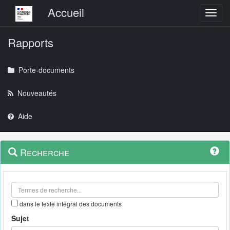
Menu principal
Accueil
Toggl
Rapports
Porte-documents
Nouveautés
Aide
Menu
Navigation
Recherche
contextuel
et
outils
annexes
dans le texte intégral des documents
Sujet