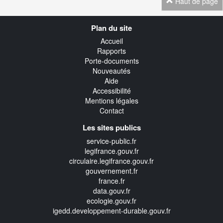
Haut de page
Navigation
Plan du site
transverse
Accueil
Rapports
Porte-documents
Nouveautés
Aide
Accessibilité
Mentions légales
Contact
Les sites publics
service-public.fr
legifrance.gouv.fr
circulaire.legifrance.gouv.fr
gouvernement.fr
france.fr
data.gouv.fr
ecologie.gouv.fr
igedd.developpement-durable.gouv.fr