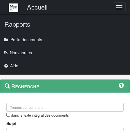
Menu principal
Accueil
Toggl
Rapports
Porte-documents
Nouveautés
Aide
Menu
Navigation
Recherche
contextuel
et
outils
annexes
dans le texte intégral des documents
Sujet