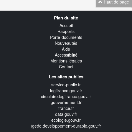
Haut de page
Navigation
Plan du site
transverse
Accueil
Rapports
Porte-documents
Nouveautés
Aide
Accessibilité
Mentions légales
Contact
Les sites publics
service-public.fr
legifrance.gouv.fr
circulaire.legifrance.gouv.fr
gouvernement.fr
france.fr
data.gouv.fr
ecologie.gouv.fr
igedd.developpement-durable.gouv.fr