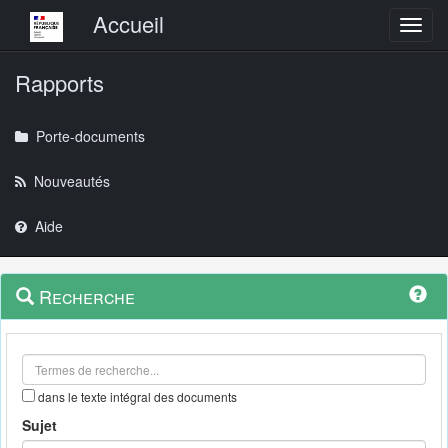
Menu principal
Accueil
Toggl
Rapports
Porte-documents
Nouveautés
Aide
Menu
Navigation
Recherche
contextuel
et
outils
annexes
dans le texte intégral des documents
Sujet