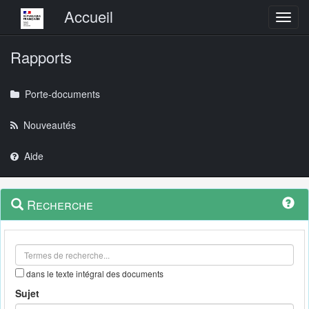
Menu principal
Accueil
Toggl
Rapports
Porte-documents
Nouveautés
Aide
Menu
Navigation
Recherche
contextuel
et
outils
annexes
dans le texte intégral des documents
Sujet