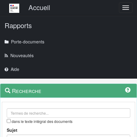
Menu principal
Accueil
Toggl
Rapports
Porte-documents
Nouveautés
Aide
Menu
Navigation
Recherche
contextuel
et
outils
annexes
dans le texte intégral des documents
Sujet