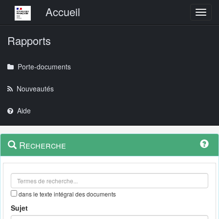
Menu principal
Accueil
Toggl
Rapports
Porte-documents
Nouveautés
Aide
Menu
Navigation
Recherche
contextuel
et
outils
annexes
dans le texte intégral des documents
Sujet