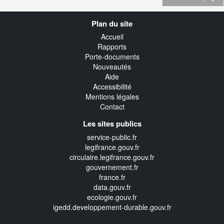
Navigation
Plan du site
transverse
Accueil
Rapports
Porte-documents
Nouveautés
Aide
Accessibilité
Mentions légales
Contact
Les sites publics
service-public.fr
legifrance.gouv.fr
circulaire.legifrance.gouv.fr
gouvernement.fr
france.fr
data.gouv.fr
ecologie.gouv.fr
igedd.developpement-durable.gouv.fr