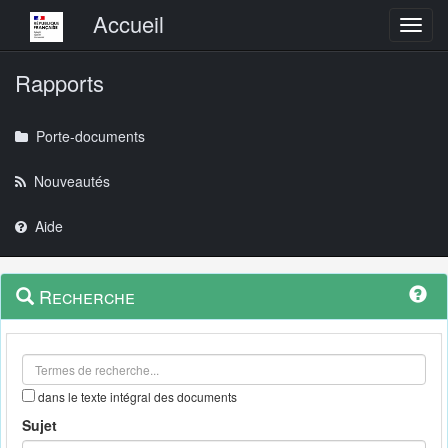
Menu principal
Accueil
Toggl
Rapports
Porte-documents
Nouveautés
Aide
Menu
Navigation
Recherche
contextuel
et
outils
annexes
dans le texte intégral des documents
Sujet