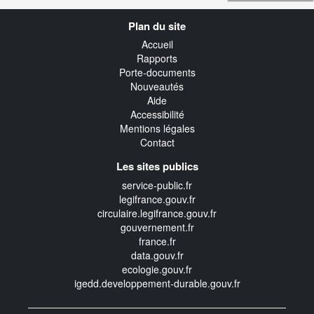
Navigation
Plan du site
transverse
Accueil
Rapports
Porte-documents
Nouveautés
Aide
Accessibilité
Mentions légales
Contact
Les sites publics
service-public.fr
legifrance.gouv.fr
circulaire.legifrance.gouv.fr
gouvernement.fr
france.fr
data.gouv.fr
ecologie.gouv.fr
igedd.developpement-durable.gouv.fr