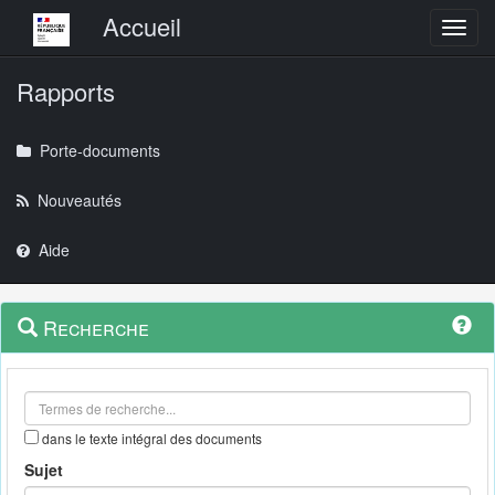
Menu principal
Accueil
Toggl
Rapports
Porte-documents
Nouveautés
Aide
Menu
Navigation
Recherche
contextuel
et
outils
annexes
dans le texte intégral des documents
Sujet