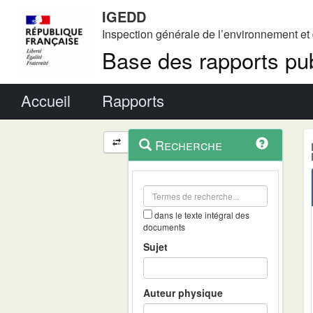
IGEDD
Inspection générale de l’environnement e
Base des rapports pub
Menu principal
Accueil
Rapports
Menu
Navigation
Recherche
contextuel
et
outils
annexes
dans le texte intégral des
documents
Sujet
Auteur physique