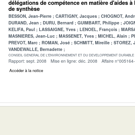
délégations de compétence en matière d'aides à l
de synthèse
BESSON, Jean-Pierre
CARTIGNY, Jacques
CHOGNOT, Andr
DURAND, Jean
DURU, Bernard
GUIMBART, Philippe
JOIGN
KELIFA, Paul
LASSAIGNE, Yves
LENOEL, François
MARSA
MASNIERES, Jean-Luc
MASSENET, Yves
MICHEL, Alain
P
PREVOT, Marc
ROMAN, José
SCHMITT, Mireille
STOREZ, 
VANDEWALLE, Bernadette
CONSEIL GENERAL DE L'ENVIRONNEMENT ET DU DEVELOPPEMENT DURABLE
Rapport: sept. 2008
Mise en ligne: déc. 2008
Affaire n°005164
Accéder à la notice