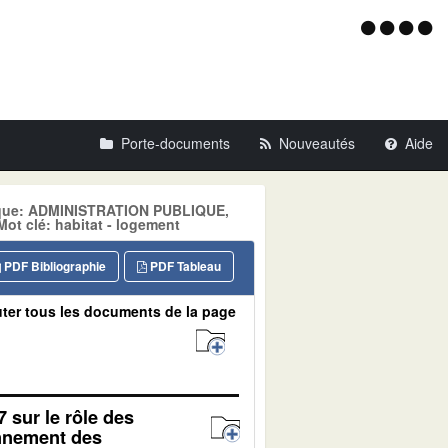
Menu
d'acce
Porte-documents
Nouveautés
Aide
atique: ADMINISTRATION PUBLIQUE,
 clé: habitat - logement
PDF Bibliographie
PDF Tableau
ter tous les documents de la page
7 sur le rôle des
onnement des