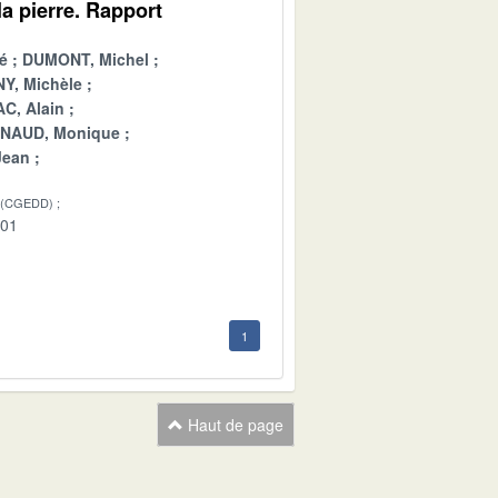
a pierre. Rapport
é
DUMONT, Michel
Y, Michèle
C, Alain
INAUD, Monique
Jean
 (CGEDD)
-01
1
Haut de page