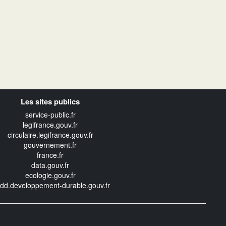
Les sites publics
service-public.fr
legifrance.gouv.fr
circulaire.legifrance.gouv.fr
gouvernement.fr
france.fr
data.gouv.fr
ecologie.gouv.fr
edd.developpement-durable.gouv.fr