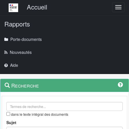
Menu principal
Accueil
Toggl
Rapports
Porte-documents
Nouveautés
Aide
Menu
Navigation
Recherche
contextuel
et
outils
annexes
dans le texte intégral des documents
Sujet